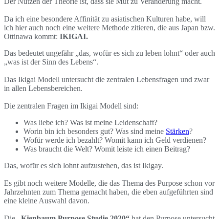
Der Nutzen der Theorie ist, dass sie Mut zu Veränderung macht.
Da ich eine besondere Affinität zu asiatischen Kulturen habe, will
ich hier auch noch eine weitere Methode zitieren, die aus Japan bzw.
Ottinawa kommt:
IKIGAI.
Das bedeutet ungefähr „das, wofür es sich zu leben lohnt“ oder auch
„was ist der Sinn des Lebens“.
Das Ikigai Modell untersucht die zentralen Lebensfragen und zwar
in allen Lebensbereichen.
Die zentralen Fragen im Ikigai Modell sind:
Was liebe ich? Was ist meine Leidenschaft?
Worin bin ich besonders gut? Was sind meine
Stärken
?
Wofür werde ich bezahlt? Womit kann ich Geld verdienen?
Was braucht die Welt? Womit leiste ich einen Beitrag?
Das, wofür es sich lohnt aufzustehen, das ist Ikigay.
Es gibt noch weitere Modelle, die das Thema des Purpose schon vor
Jahrzehnten zum Thema gemacht haben, die eben aufgeführten sind
eine kleine Auswahl davon.
Die
„Kienbaum Purpose Studie 2020“
hat den Purpose untersucht