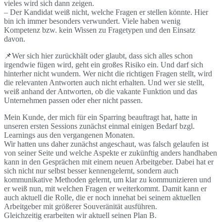
vieles wird sich dann zeigen.
– Der Kandidat weiß nicht, welche Fragen er stellen könnte. Hier
bin ich immer besonders verwundert. Viele haben wenig
Kompetenz bzw. kein Wissen zu Fragetypen und den Einsatz
davon.
📌Wer sich hier zurückhält oder glaubt, dass sich alles schon
irgendwie fügen wird, geht ein großes Risiko ein. Und darf sich
hinterher nicht wundern. Wer nicht die richtigen Fragen stellt, wird
die relevanten Antworten auch nicht erhalten. Und wer sie stellt,
weiß anhand der Antworten, ob die vakante Funktion und das
Unternehmen passen oder eher nicht passen.
Mein Kunde, der mich für ein Sparring beauftragt hat, hatte in
unseren ersten Sessions zunächst einmal einigen Bedarf bzgl.
Learnings aus den vergangenen Monaten.
Wir hatten uns daher zunächst angeschaut, was falsch gelaufen ist
von seiner Seite und welche Aspekte er zukünftig anders handhaben
kann in den Gesprächen mit einem neuen Arbeitgeber. Dabei hat er
sich nicht nur selbst besser kennengelernt, sondern auch
kommunikative Methoden gelernt, um klar zu kommunizieren und
er weiß nun, mit welchen Fragen er weiterkommt. Damit kann er
auch aktuell die Rolle, die er noch innehat bei seinem aktuellen
Arbeitgeber mit größerer Souveränität ausführen.
Gleichzeitig erarbeiten wir aktuell seinen Plan B.