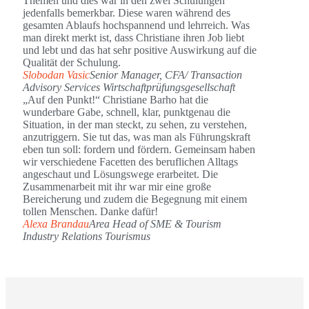
Themen und dies war in den zwei Schulungen
jedenfalls bemerkbar. Diese waren während des
gesamten Ablaufs hochspannend und lehrreich. Was
man direkt merkt ist, dass Christiane ihren Job liebt
und lebt und das hat sehr positive Auswirkung auf die
Qualität der Schulung.
Slobodan Vasic
Senior Manager, CFA/ Transaction
Advisory Services Wirtschaftprüfungsgesellschaft
„Auf den Punkt!“ Christiane Barho hat die
wunderbare Gabe, schnell, klar, punktgenau die
Situation, in der man steckt, zu sehen, zu verstehen,
anzutriggern. Sie tut das, was man als Führungskraft
eben tun soll: fordern und fördern. Gemeinsam haben
wir verschiedene Facetten des beruflichen Alltags
angeschaut und Lösungswege erarbeitet. Die
Zusammenarbeit mit ihr war mir eine große
Bereicherung und zudem die Begegnung mit einem
tollen Menschen. Danke dafür!
Alexa Brandau
Area Head of SME & Tourism
Industry Relations Tourismus