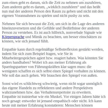
zum einen geht es darum, sich die Zeit zu nehmen um zuzuhören,
Zum anderen geht es darum, „wirklich zuzuhören“ und das heißt
nun mal der anderen Person den Raum zu geben und nicht mit den
eigenen Vorannahmen zu spielen und nicht pushy zu sein.
Nehmen Sie sich bewusst die Zeit, um sich in die Lage des anderen
hineinzuversetzen und die Gefühle und Bedürfnisse der anderen
Person zu verstehen. Es ist auch hilfreich, nonverbale Signale wie
Körpersprache
und Mimik zu beachten, um besser einschätzen zu
können, wie sich jemand fühlt.
Empathie kann durch regelmäßige Selbstreflexion gestärkt werden,
indem Sie sich zum Beispiel fragen, wie Sie in
Mitarbeitergesprächen agiert bzw. reagiert haben. Was könnten Sie
anders handhaben? Wobei ich aus meiner Erfahrung als
Sparringspartner von Führungskräften klar sagen muss: die
wenigsten schaffen es sich selbst einen Spiegel vorhalten zu können.
Wie soll das auch gehen. Wir brauchen den Spiegel von außen.
Sonst wird es schlichtweg schwierig, wenn nicht sogar unmöglich
das eigene Handeln zu reflektieren und andere Perspektiven
wahrzunehmen bzw. das Verhaltensrepertoire zu erweitern.
Empathie ist trainierbar wie ein Muskel. Vor einigen Jahren hätte ich
noch gesagt: entweder ist jemand empathisch oder nicht. Ich kann
heute mit meiner Erfahrung konstatieren: Menschen können