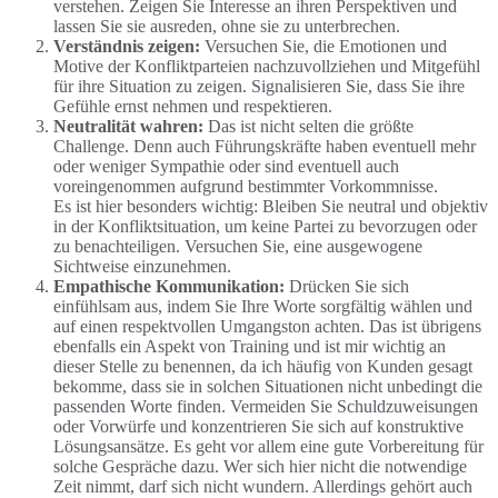
verstehen. Zeigen Sie Interesse an ihren Perspektiven und
lassen Sie sie ausreden, ohne sie zu unterbrechen.
Verständnis zeigen:
Versuchen Sie, die Emotionen und
Motive der Konfliktparteien nachzuvollziehen und Mitgefühl
für ihre Situation zu zeigen. Signalisieren Sie, dass Sie ihre
Gefühle ernst nehmen und respektieren.
Neutralität wahren:
Das ist nicht selten die größte
Challenge. Denn auch Führungskräfte haben eventuell mehr
oder weniger Sympathie oder sind eventuell auch
voreingenommen aufgrund bestimmter Vorkommnisse.
Es ist hier besonders wichtig: Bleiben Sie neutral und objektiv
in der Konfliktsituation, um keine Partei zu bevorzugen oder
zu benachteiligen. Versuchen Sie, eine ausgewogene
Sichtweise einzunehmen.
Empathische Kommunikation:
Drücken Sie sich
einfühlsam aus, indem Sie Ihre Worte sorgfältig wählen und
auf einen respektvollen Umgangston achten. Das ist übrigens
ebenfalls ein Aspekt von Training und ist mir wichtig an
dieser Stelle zu benennen, da ich häufig von Kunden gesagt
bekomme, dass sie in solchen Situationen nicht unbedingt die
passenden Worte finden. Vermeiden Sie Schuldzuweisungen
oder Vorwürfe und konzentrieren Sie sich auf konstruktive
Lösungsansätze. Es geht vor allem eine gute Vorbereitung für
solche Gespräche dazu. Wer sich hier nicht die notwendige
Zeit nimmt, darf sich nicht wundern. Allerdings gehört auch