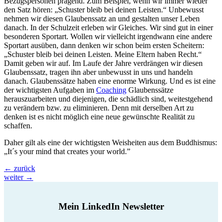
Bezugspersonen prägend. Zum Beispiel, wenn wir immer wieder
den Satz hören: „Schuster bleib bei deinen Leisten.“ Unbewusst
nehmen wir diesen Glaubenssatz an und gestalten unser Leben
danach. In der Schulzeit erleben wir Gleiches. Wir sind gut in einer
besonderen Sportart. Wollen wir vielleicht irgendwann eine andere
Sportart ausüben, dann denken wir schon beim ersten Scheitern:
„Schuster bleib bei deinen Leisten. Meine Eltern haben Recht.“
Damit geben wir auf. Im Laufe der Jahre verdrängen wir diesen
Glaubenssatz, tragen ihn aber unbewusst in uns und handeln
danach. Glaubenssätze haben eine enorme Wirkung. Und es ist eine
der wichtigsten Aufgaben im
Coaching
Glaubenssätze
herauszuarbeiten und diejenigen, die schädlich sind, weitestgehend
zu verändern bzw. zu eliminieren. Denn mit derselben Art zu
denken ist es nicht möglich eine neue gewünschte Realität zu
schaffen.
Daher gilt als eine der wichtigsten Weisheiten aus dem Buddhismus:
„It´s your mind that creates your world.”
←
zurück
weiter
→
Mein LinkedIn Newsletter