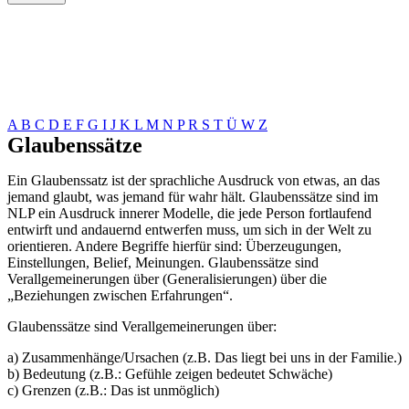
A
B
C
D
E
F
G
I
J
K
L
M
N
P
R
S
T
Ü
W
Z
Glaubenssätze
Ein Glaubenssatz ist der sprachliche Ausdruck von etwas, an das
jemand glaubt, was jemand für wahr hält. Glaubenssätze sind im
NLP ein Ausdruck innerer Modelle, die jede Person fortlaufend
entwirft und andauernd entwerfen muss, um sich in der Welt zu
orientieren. Andere Begriffe hierfür sind: Überzeugungen,
Einstellungen, Belief, Meinungen. Glaubenssätze sind
Verallgemeinerungen über (Generalisierungen) über die
„Beziehungen zwischen Erfahrungen“.
Glaubenssätze sind Verallgemeinerungen über:
a) Zusammenhänge/Ursachen (z.B. Das liegt bei uns in der Familie.)
b) Bedeutung (z.B.: Gefühle zeigen bedeutet Schwäche)
c) Grenzen (z.B.: Das ist unmöglich)