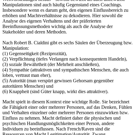
Manipulationen sind auch häufig Gegenstand eines Coachings.
Insbesondere wenn es darum geht, den eigenen Einflussbereich zu
erhöhen und Machtverhältnisse zu dekodieren. Hier sowohl die
Analyse des eigenen Verhaltens und der präferierten
Beeinflussungsmethoden wichtig als auch die Analyse der
Stakeholder und deren Methoden.
Nach Robert B. Cialdini gibt es sechs Säulen der Überzeugung bzw.
Manipulation:
(1) Gegenseitigkeit (Reziprozität),
(2) Verpflichtung (tiefes Verlangen nach konsequentem Handeln),
(3) soziale Bewährtheit (der Mehrheit anschließen),
(4) Sympathie (attraktiven und sympathischen Menschen, die auch
loben, vertraut man eher),
(5) Autorität (man verspürt gewissen Gehorsam gegenüber
autoritären Menschen) und
(6) Knappheit (sind Güter knapp, wirkt dies attraktiver).
Macht spielt in diesem Kontext eine wichtige Rolle. Sie bezeichnet
die Fähigkeit einer oder mehrerer Personen, auf das Denken, Fühlen
und Verhalten einzelner oder mehrerer Personen einzuwirken bzw.
Einfluss zu nehmen. Macht definiert daher die physischen und
psychischen Handlungsmöglichkeiten einer Person, andere
Individuen zu beeinflussen. Nach French/Raven sind die
Ressourcen von Macht Legitimation/Autorität, Zwang,