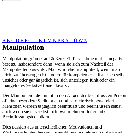
A
B
C
D
E
F
G
I
J
K
L
M
N
P
R
S
T
Ü
W
Z
Manipulation
Manipulation gründet auf äußerer Einflussnahme und ist negativ
besetzt, insbesondere dann, wenn sie sich zum Nachteil des
Manipulierten auswirkt. Man wird eher manipuliert, wenn man
leicht zu überzeugen ist, andere für kompetenter hält als sich selbst,
unsicher oder gar ängstlich ist, sich unterlegen fühlt oder ein
mangelndes Selbstvertrauen besitzt.
Der Manipulierende nimmt in den Augen der beeinflussten Person
oft eine besondere Stellung ein und ist rhetorisch bewandert.
Menschen werden tagtäglich beeinflusst und beeinflussen selbst –
auch wenn sie das selbst nicht wahrnehmen. Jeder nutzt
Beeinflussungstechniken.
Dies passiert aus unterschiedlichen Motivationen und
Wertvorstellungen heraus – sowohl bewusst als auch unbewusst.