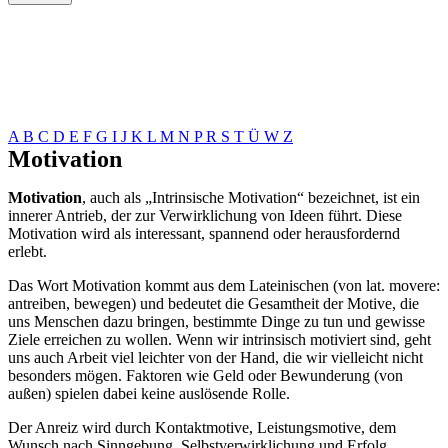
A
B
C
D
E
F
G
I
J
K
L
M
N
P
R
S
T
Ü
W
Z
Motivation
Motivation
, auch als „Intrinsische Motivation“ bezeichnet, ist ein
innerer Antrieb, der zur Verwirklichung von Ideen führt. Diese
Motivation wird als interessant, spannend oder herausfordernd
erlebt.
Das Wort Motivation kommt aus dem Lateinischen (von lat. movere:
antreiben, bewegen) und bedeutet die Gesamtheit der Motive, die
uns Menschen dazu bringen, bestimmte Dinge zu tun und gewisse
Ziele erreichen zu wollen. Wenn wir intrinsisch motiviert sind, geht
uns auch Arbeit viel leichter von der Hand, die wir vielleicht nicht
besonders mögen. Faktoren wie Geld oder Bewunderung (von
außen) spielen dabei keine auslösende Rolle.
Der Anreiz wird durch Kontaktmotive, Leistungsmotive, dem
Wunsch nach Sinngebung, Selbstverwirklichung und Erfolg