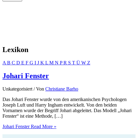
Lexikon
A
B
C
D
E
F
G
I
J
K
L
M
N
P
R
S
T
Ü
W
Z
Johari Fenster
Unkategorisiert
/ Von
Christiane Barho
Das Johari Fenster wurde von den amerikanischen Psychologen
Joseph Luft und Harry Ingham entwickelt. Von den beiden
Vornamen wurde der Begriff Johari abgeleitet. Das Modell „Johari
Fenster“ ist eine Methode, […]
Johari Fenster
Read More »