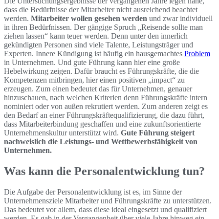
Die Untersuchungsergebnisse der vergangenen Jahre legen nahe,
dass die Bedürfnisse der Mitarbeiter nicht ausreichend beachtet
werden.
Mitarbeiter wollen gesehen werden
und zwar individuell
in ihren Bedürfnissen. Der gängige Spruch „Reisende sollte man
ziehen lassen“ kann teuer werden. Denn unter den innerlich
gekündigten Personen sind viele Talente, Leistungsträger und
Experten. Innere Kündigung ist häufig ein hausgemachtes
Problem
in Unternehmen. Und gute Führung kann hier eine große
Hebelwirkung zeigen. Dafür braucht es Führungskräfte, die die
Kompetenzen mitbringen, hier einen positiven „impact“ zu
erzeugen. Zum einen bedeutet das für Unternehmen, genauer
hinzuschauen, nach welchen Kriterien denn Führungskräfte intern
nominiert oder von außen rekrutiert werden. Zum anderen zeigt es
den Bedarf an einer Führungskräftequalifizierung, die dazu führt,
dass Mitarbeiterbindung geschaffen und eine zukunftsorientierte
Unternehmenskultur unterstützt wird.
Gute Führung steigert
nachweislich die Leistungs- und Wettbewerbsfähigkeit von
Unternehmen.
Was kann die Personalentwicklung tun?
Die Aufgabe der Personalentwicklung ist es, im Sinne der
Unternehmensziele Mitarbeiter und Führungskräfte zu unterstützen.
Das bedeutet vor allem, dass diese ideal eingesetzt und qualifiziert
werden. Es gab in der Vergangenheit über viele Jahre hinweg ein