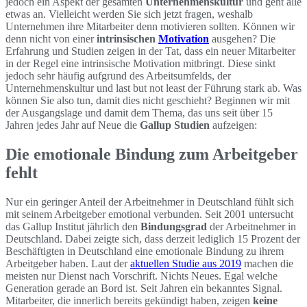
jedoch ein Aspekt der gesamten
Unternehmenskultur
und geht alle
etwas an. Vielleicht werden Sie sich jetzt fragen, weshalb
Unternehmen ihre Mitarbeiter denn motivieren sollten. Können wir
denn nicht von einer
intrinsischen
Motivation
ausgehen? Die
Erfahrung und Studien zeigen in der Tat, dass ein neuer Mitarbeiter
in der Regel eine intrinsische Motivation mitbringt. Diese sinkt
jedoch sehr häufig aufgrund des Arbeitsumfelds, der
Unternehmenskultur und last but not least der Führung stark ab. Was
können Sie also tun, damit dies nicht geschieht? Beginnen wir mit
der Ausgangslage und damit dem Thema, das uns seit über 15
Jahren jedes Jahr auf Neue die
Gallup Studien
aufzeigen:
Die emotionale Bindung zum Arbeitgeber
fehlt
Nur ein geringer Anteil der Arbeitnehmer in Deutschland fühlt sich
mit seinem Arbeitgeber emotional verbunden. Seit 2001 untersucht
das Gallup Institut jährlich den
Bindungsgrad
der Arbeitnehmer in
Deutschland. Dabei zeigte sich, dass derzeit lediglich 15 Prozent der
Beschäftigten in Deutschland eine emotionale Bindung zu ihrem
Arbeitgeber haben. Laut der
aktuellen Studie aus 2019
machen die
meisten nur Dienst nach Vorschrift. Nichts Neues. Egal welche
Generation gerade an Bord ist. Seit Jahren ein bekanntes Signal.
Mitarbeiter, die innerlich bereits gekündigt haben, zeigen
keine