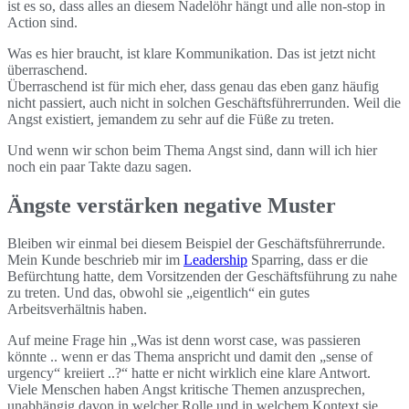
ist es so, dass alles an diesem Nadelöhr hängt und alle non-stop in
Action sind.
Was es hier braucht, ist klare Kommunikation. Das ist jetzt nicht
überraschend.
Überraschend ist für mich eher, dass genau das eben ganz häufig
nicht passiert, auch nicht in solchen Geschäftsführerrunden. Weil die
Angst existiert, jemandem zu sehr auf die Füße zu treten.
Und wenn wir schon beim Thema Angst sind, dann will ich hier
noch ein paar Takte dazu sagen.
Ängste verstärken negative Muster
Bleiben wir einmal bei diesem Beispiel der Geschäftsführerrunde.
Mein Kunde beschrieb mir im
Leadership
Sparring, dass er die
Befürchtung hatte, dem Vorsitzenden der Geschäftsführung zu nahe
zu treten. Und das, obwohl sie „eigentlich“ ein gutes
Arbeitsverhältnis haben.
Auf meine Frage hin „Was ist denn worst case, was passieren
könnte .. wenn er das Thema anspricht und damit den „sense of
urgency“ kreiiert ..?“ hatte er nicht wirklich eine klare Antwort.
Viele Menschen haben Angst kritische Themen anzusprechen,
unabhängig davon in welcher Rolle und in welchem Kontext sie