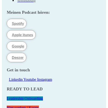
Selbstführung
Meinen Podcast hören:
Spotify
Apple itunes
Google
Deezer
Get in touch
Linkedin
Youtube
Instagram
READY TO LEAD
Leadership Onboarding
Hier werben / Koops