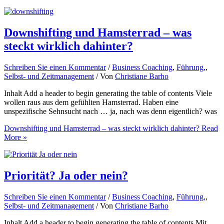
Downshifting und Hamsterrad – was
steckt wirklich dahinter?
Schreiben Sie einen Kommentar
/
Business Coaching
,
Führung,
,
Selbst- und Zeitmanagement
/ Von
Christiane Barho
Inhalt Add a header to begin generating the table of contents Viele
wollen raus aus dem gefühlten Hamsterrad. Haben eine
unspezifische Sehnsucht nach … ja, nach was denn eigentlich? was
Downshifting und Hamsterrad – was steckt wirklich dahinter?
Read
More »
Priorität? Ja oder nein?
Schreiben Sie einen Kommentar
/
Business Coaching
,
Führung,
,
Selbst- und Zeitmanagement
/ Von
Christiane Barho
Inhalt Add a header to begin generating the table of contents Mit