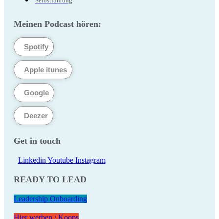
Selbstführung
Meinen Podcast hören:
Spotify
Apple itunes
Google
Deezer
Get in touch
Linkedin
Youtube
Instagram
READY TO LEAD
Leadership Onboarding
Hier werben / Koops