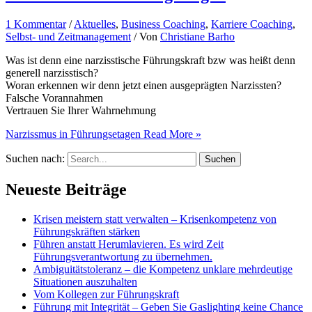
1 Kommentar
/
Aktuelles
,
Business Coaching
,
Karriere Coaching
,
Selbst- und Zeitmanagement
/ Von
Christiane Barho
Was ist denn eine narzisstische Führungskraft bzw was heißt denn
generell narzisstisch?
Woran erkennen wir denn jetzt einen ausgeprägten Narzissten?
Falsche Vorannahmen
Vertrauen Sie Ihrer Wahrnehmung
Narzissmus in Führungsetagen
Read More »
Suchen nach:
Neueste Beiträge
Krisen meistern statt verwalten – Krisenkompetenz von
Führungskräften stärken
Führen anstatt Herumlavieren. Es wird Zeit
Führungsverantwortung zu übernehmen.
Ambiguitätstoleranz – die Kompetenz unklare mehrdeutige
Situationen auszuhalten
Vom Kollegen zur Führungskraft
Führung mit Integrität – Geben Sie Gaslighting keine Chance