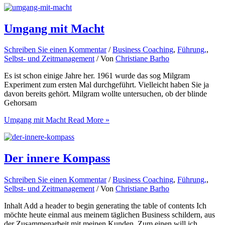
Umgang mit Macht
Schreiben Sie einen Kommentar
/
Business Coaching
,
Führung,
,
Selbst- und Zeitmanagement
/ Von
Christiane Barho
Es ist schon einige Jahre her. 1961 wurde das sog Milgram
Experiment zum ersten Mal durchgeführt. Vielleicht haben Sie ja
davon bereits gehört. Milgram wollte untersuchen, ob der blinde
Gehorsam
Umgang mit Macht
Read More »
Der innere Kompass
Schreiben Sie einen Kommentar
/
Business Coaching
,
Führung,
,
Selbst- und Zeitmanagement
/ Von
Christiane Barho
Inhalt Add a header to begin generating the table of contents Ich
möchte heute einmal aus meinem täglichen Business schildern, aus
der Zusammenarbeit mit meinen Kunden. Zum einen will ich