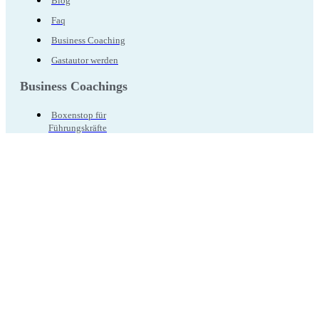
Blog
Faq
Business Coaching
Gastautor werden
Business Coachings
Boxenstop für
Führungskräfte
Berufliche Standortanalyse
Neu in der Führungsrolle
Potentialentwicklung
Full Day Sparring
Resilienz - Business
Coaching
Selbstführung
Meinen Podcast hören: