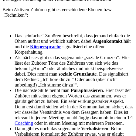
Beim Aktiven Zuhören gibt es verschiedene Ebenen bzw.
„Techniken“:
Das „einfache“ Zuhören beschreibt, dass jemand einfach die
Ohren aufhat und wirklich zuhört, dabei
Augenkontakt
hält
und die
Körpersprache
signalisiert eine offene
Körperhaltung
Als nächstes gibt es das sogenannte „soziale Grunzen“. Hier
lässt der Zuhörer Töne des Zuhörens von sich wie das
bekannt „Hmm“ oder ähnliches und nickt beispielsweise
dabei. Dies nennt man
soziale Grunzlaute
. Das signalisiert
dem Redner: „Ich höre dir zu.“ Oder auch (aber nicht
unbedingt!) „Ich stimme dir zu!“.
Die nächste Stufe nennt man
Paraphrasieren
. Hier fasst der
Zuhörer mit seinen eigenen Worten das zusammen, was er
glaubt gehört zu haben. Ein sehr wirkungsstarker Aspekt.
Denn erst damit stellen wir in der Kommunikation sicher, dass
wir dasselbe Verständnis von dem Gesagten haben. Dies ist
relevant in jedem Meeting, unabhängig davon ob in einem 1:1
Coaching
oder in einem Meeting mit mehreren Personen.
Dann gibt es noch das sogenannte
Verbalisieren
. Beim
Verbalisieren formuliert der Zuhörer etwas, was er glaubt