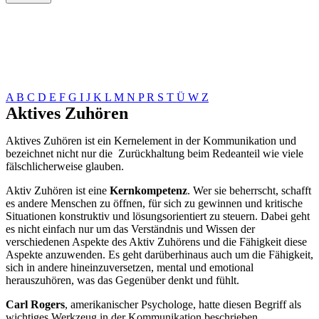
A
B
C
D
E
F
G
I
J
K
L
M
N
P
R
S
T
Ü
W
Z
Aktives Zuhören
Aktives Zuhören ist ein Kernelement in der Kommunikation und
bezeichnet nicht nur die Zurückhaltung beim Redeanteil wie viele
fälschlicherweise glauben.
Aktiv Zuhören ist eine
Kernkompetenz
. Wer sie beherrscht, schafft
es andere Menschen zu öffnen, für sich zu gewinnen und kritische
Situationen konstruktiv und lösungsorientiert zu steuern. Dabei geht
es nicht einfach nur um das Verständnis und Wissen der
verschiedenen Aspekte des Aktiv Zuhörens und die Fähigkeit diese
Aspekte anzuwenden. Es geht darüberhinaus auch um die Fähigkeit,
sich in andere hineinzuversetzen, mental und emotional
herauszuhören, was das Gegenüber denkt und fühlt.
Carl Rogers
, amerikanischer Psychologe, hatte diesen Begriff als
wichtiges Werkzeug in der Kommunikation beschrieben.