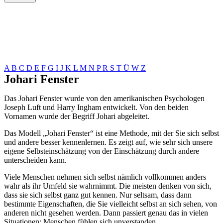
A
B
C
D
E
F
G
I
J
K
L
M
N
P
R
S
T
Ü
W
Z
Johari Fenster
Das Johari Fenster wurde von den amerikanischen Psychologen
Joseph Luft und Harry Ingham entwickelt. Von den beiden
Vornamen wurde der Begriff Johari abgeleitet.
Das Modell „Johari Fenster“ ist eine Methode, mit der Sie sich selbst
und andere besser kennenlernen. Es zeigt auf, wie sehr sich unsere
eigene Selbsteinschätzung von der Einschätzung durch andere
unterscheiden kann.
Viele Menschen nehmen sich selbst nämlich vollkommen anders
wahr als ihr Umfeld sie wahrnimmt. Die meisten denken von sich,
dass sie sich selbst ganz gut kennen. Nur seltsam, dass dann
bestimmte Eigenschaften, die Sie vielleicht selbst an sich sehen, von
anderen nicht gesehen werden. Dann passiert genau das in vielen
Situationen: Menschen fühlen sich unverstanden.