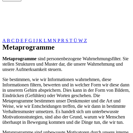
A
B
C
D
E
F
G
I
J
K
L
M
N
P
R
S
T
Ü
W
Z
Metaprogramme
Metaprogramme
sind personenbezogene Wahrnehmungsfilter. Sie
stellen Strukturen und Muster dar, die unsere Wahrnehmung und
unsere Aufmerksamkeit steuern.
Sie bestimmen, wie wir Informationen wahrnehmen, diese
Informationen filtern, bewerten und in welcher Form wir diese dann
in unserem Gehirn abspeichern. Dies kann in der Form von Bildern,
Eindrücken (Gefühlen) oder Worten geschehen. Die
Metaprogramme bestimmen unser Denkmuster und die Art und
Weise, wie wir Entscheidungen treffen, die wir dann in bestimmte
Verhaltensmuster umsetzen. Es handelt sich um unterbewusste
Motivationsstrategien, sind also der Grund, warum wir Menschen
überhaupt in Bewegung kommen und die Dinge tun, die wir tun.
Metaprogramme sind unbewusste Motivatoren durch unsere interne