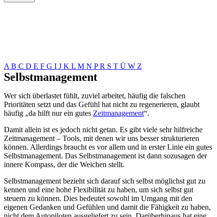
A
B
C
D
E
F
G
I
J
K
L
M
N
P
R
S
T
Ü
W
Z
Selbstmanagement
Wer sich überlastet fühlt, zuviel arbeitet, häufig die falschen
Prioritäten setzt und das Gefühl hat nicht zu regenerieren, glaubt
häufig „da hilft nur ein gutes
Zeitmanagement
“.
Damit allein ist es jedoch nicht getan. Es gibt viele sehr hilfreiche
Zeitmanagement – Tools, mit denen wir uns besser strukturieren
können. Allerdings braucht es vor allem und in erster Linie ein gutes
Selbstmanagement. Das Selbstmanagement ist dann sozusagen der
innere Kompass, der die Weichen stellt.
Selbstmanagement bezieht sich darauf sich selbst möglichst gut zu
kennen und eine hohe Flexibilität zu haben, um sich selbst gut
steuern zu können. Dies bedeutet sowohl im Umgang mit den
eigenen Gedanken und Gefühlen und damit die Fähigkeit zu haben,
nicht dem Autopiloten ausgeliefert zu sein. Darüberhinaus hat eine