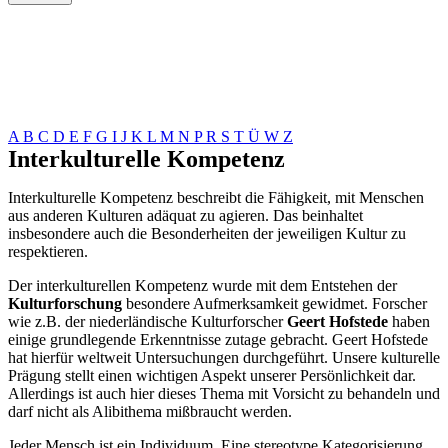
A
B
C
D
E
F
G
I
J
K
L
M
N
P
R
S
T
Ü
W
Z
Interkulturelle Kompetenz
Interkulturelle Kompetenz beschreibt die Fähigkeit, mit Menschen
aus anderen Kulturen adäquat zu agieren. Das beinhaltet
insbesondere auch die Besonderheiten der jeweiligen Kultur zu
respektieren.
Der interkulturellen Kompetenz wurde mit dem Entstehen der
Kulturforschung
besondere Aufmerksamkeit gewidmet. Forscher
wie z.B. der niederländische Kulturforscher
Geert Hofstede
haben
einige grundlegende Erkenntnisse zutage gebracht. Geert Hofstede
hat hierfür weltweit Untersuchungen durchgeführt. Unsere kulturelle
Prägung stellt einen wichtigen Aspekt unserer Persönlichkeit dar.
Allerdings ist auch hier dieses Thema mit Vorsicht zu behandeln und
darf nicht als Alibithema mißbraucht werden.
Jeder Mensch ist ein Individuum. Eine stereotype Kategorisierung