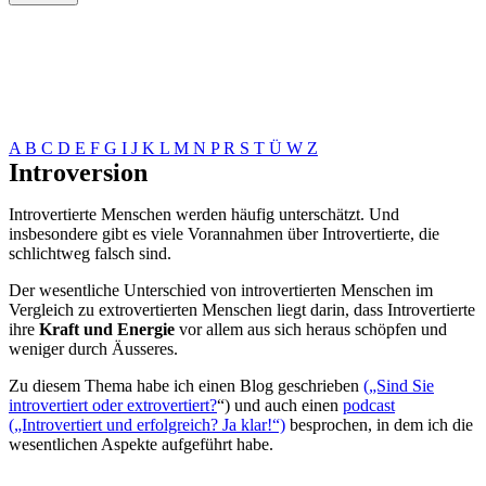
A
B
C
D
E
F
G
I
J
K
L
M
N
P
R
S
T
Ü
W
Z
Introversion
Introvertierte Menschen werden häufig unterschätzt. Und
insbesondere gibt es viele Vorannahmen über Introvertierte, die
schlichtweg falsch sind.
Der wesentliche Unterschied von introvertierten Menschen im
Vergleich zu extrovertierten Menschen liegt darin, dass Introvertierte
ihre
Kraft und Energie
vor allem aus sich heraus schöpfen und
weniger durch Äusseres.
Zu diesem Thema habe ich einen Blog geschrieben
(„Sind Sie
introvertiert oder extrovertiert?
“) und auch einen
podcast
(„Introvertiert und erfolgreich? Ja klar!“)
besprochen, in dem ich die
wesentlichen Aspekte aufgeführt habe.